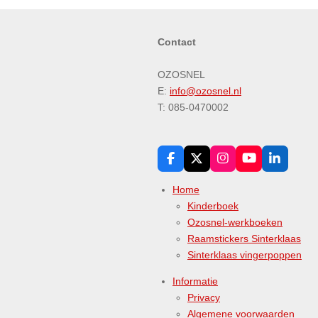
Contact
OZOSNEL
E:
info@ozosnel.nl
T: 085-0470002
F
X
I
Y
L
a
n
o
i
c
s
u
n
Home
e
t
T
k
Kinderboek
b
a
u
e
o
g
b
d
Ozosnel-werkboeken
o
r
e
I
Raamstickers Sinterklaas
k
a
n
m
Sinterklaas vingerpoppen
Informatie
Privacy
Algemene voorwaarden