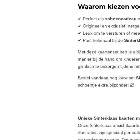
Waarom kiezen voo
✔ Perfect als
schoencadeau
o
✔ Origineel en exclusief, nerge
✔ Leuk om te versturen of me
✔ Past helemaal bij de
Sinterk
Met deze kaartenset heb je altij
manier bij de hand om kinderen,
glimlach te bezorgen tijdens het
Bestel vandaag nog jouw set
S
schoentje extra bijzonder! 🎁
Unieke Sinterklaas kaarten m
Onze Sinterklaas ansichtkaarten
illustraties zijn speciaal gema
de verdwenen wortel
. Dat maak