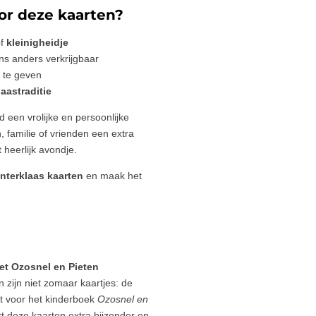
r deze kaarten?
f
kleinigheidje
ns anders verkrijgbaar
e te geven
laastraditie
d een vrolijke en persoonlijke
 familie of vrienden een extra
 heerlijk avondje.
interklaas kaarten
en maak het
et Ozosnel en Pieten
 zijn niet zomaar kaartjes: de
akt voor het kinderboek
Ozosnel en
t deze kaarten extra bijzonder en