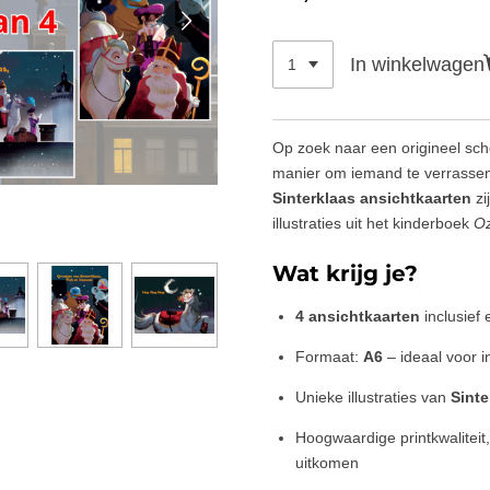
In winkelwagen
Op zoek naar een origineel sch
manier om iemand te verrassen 
Sinterklaas ansichtkaarten
zi
illustraties uit het kinderboek
Oz
Wat krijg je?
4 ansichtkaarten
inclusief
Formaat:
A6
– ideaal voor i
Unieke illustraties van
Sinte
Hoogwaardige printkwaliteit,
uitkomen