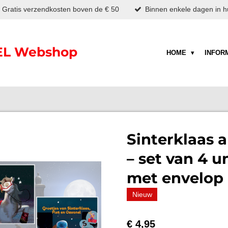
Gratis verzendkosten boven de € 50
Binnen enkele dagen in hu
L Webshop
HOME
INFOR
Sinterklaas 
– set van 4 u
met envelop
Nieuw
€ 4,95